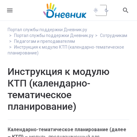


light_mode
dark_mode
Портал службы поддержки Дневник.ру
Портал службы поддержки Дневник.ру
Сотрудникам
Педагогам и преподавателям
Инструкция к модулю КТП (календарно-тематическое
планирование)
Инструкция к модулю
КТП (календарно-
тематическое
планирование)
Календарно-тематическое планирование (далее 
– КТП)
 – модуль, предназначенный для 