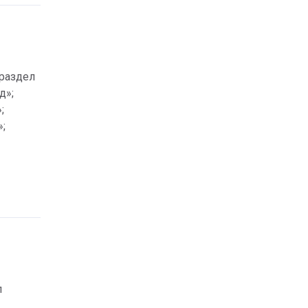
раздел 
д»;
;
;
 