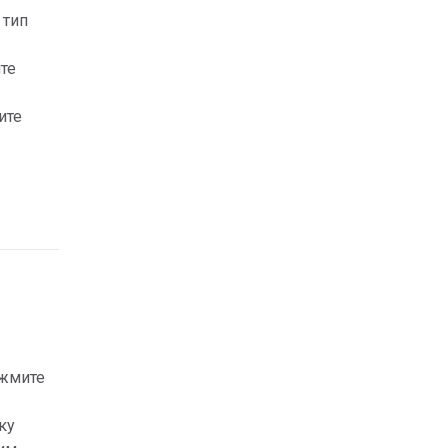
тип 
е 
те 
жмите 
у 