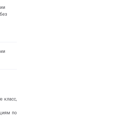
ии 
без 
ми 
 класс, 
циям по 