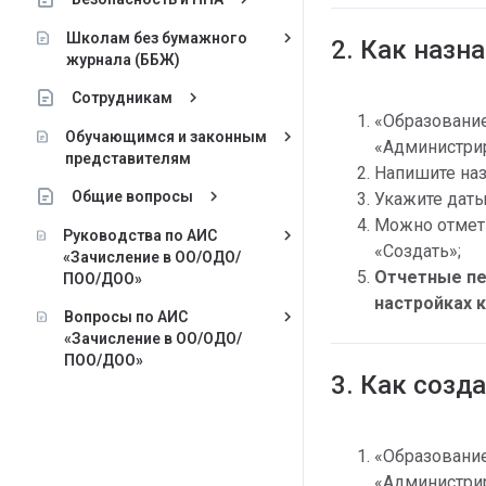
keyboard_arrow_right
Школам без бумажного
2. Как назн
журнала (ББЖ)
keyboard_arrow_right
Сотрудникам
«Образование»
keyboard_arrow_right
Обучающимся и законным
«Администрир
представителям
Напишите наз
keyboard_arrow_right
Общие вопросы
Укажите даты
Можно отмети
keyboard_arrow_right
Руководства по АИС
«Создать»;
«Зачисление в ОО/ОДО/
Отчетные пе
ПОО/ДОО»
настройках к
keyboard_arrow_right
Вопросы по АИС
«Зачисление в ОО/ОДО/
ПОО/ДОО»
3. Как созд
«Образование»
«Администрир