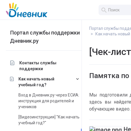
search
Портал службы подд
Портал службы поддержки
Как начать новый
Дневник.ру
[Чек-лист
Контакты службы
поддержки
Памятка по 
keyboard_arrow_down
Как начать новый
учебный год?
Мы подготовили д
Вход в Дневник.ру через ЕСИА:
инструкция для родителей и
здесь вы найдете
учеников
обучающие видео.
[Видеоинструкция] "Как начать
учебный год?"
 Н