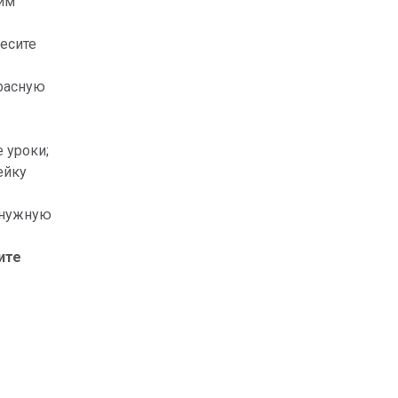
им 
есите 
расную 
 уроки;
йку 
нужную 
те 