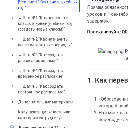
[Чек-лист] "Как начать учебный
Прямая обязанност
год"
уроков к 1 сентяб
keyboard_arrow_right
→ Шаг №1 “Как перевести
задержек. 
классы в новый учебный год
(создать новые классы)”
Просканируйте QR
keyboard_arrow_right
→ Шаг №2 “Как назначить
классам отчетные периоды”
Р
keyboard_arrow_right
→ Шаг №3 “Как создать
о
расписание звонков”
keyboard_arrow_right
→ Шаг №4 “Как создать
временное расписание”
1. Как пере
keyboard_arrow_right
→ Шаг №5 “Как создать
постоянное расписание”
«Образование
keyboard_arrow_right
Дополнительные материалы
который необ
Как указать должность или
Нажмите на с
категорию сотруднику?
переводу кла
keyboard_arrow_right
Безопасность и НПА