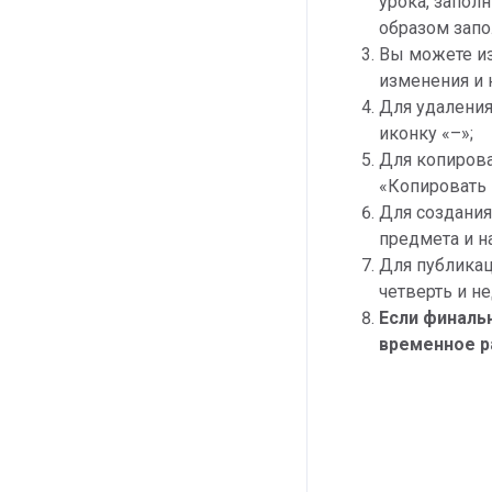
урока, запол
образом запо
Вы можете из
изменения и 
Для удаления
иконку «–»;
Для копирова
«Копировать э
Для создания
предмета и н
Для публикац
четверть и н
Если финальн
временное р