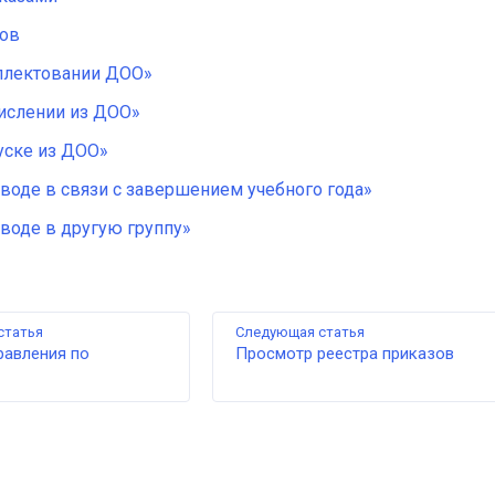
зов
плектовании ДОО»
числении из ДОО»
уске из ДОО»
воде в связи с завершением учебного года»
воде в другую группу»
статья
Следующая статья
равления по
Просмотр реестра приказов