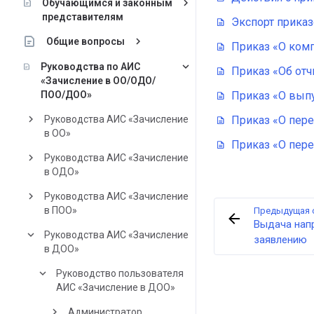
keyboard_arrow_right
Обучающимся и законным
представителям
Экспорт прика
keyboard_arrow_right
Общие вопросы
Приказ «О ком
keyboard_arrow_down
Руководства по АИС
Приказ «Об от
«Зачисление в ОО/ОДО/
ПОО/ДОО»
Приказ «О вып
keyboard_arrow_right
Руководства АИС «Зачисление
Приказ «О пере
в ОО»
Приказ «О пере
keyboard_arrow_right
Руководства АИС «Зачисление
в ОДО»
keyboard_arrow_right
Руководства АИС «Зачисление
в ПОО»
Предыдущая 
Выдача нап
keyboard_arrow_down
Руководства АИС «Зачисление
заявлению
в ДОО»
keyboard_arrow_down
Руководство пользователя
АИС «Зачисление в ДОО»
keyboard_arrow_right
Администратор.