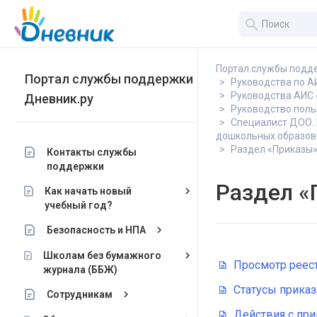
search
Портал службы подд
Портал службы поддержки
Руководства по 
Руководства АИС 
Дневник.ру
Руководство поль
Специалист ДОО. 
дошкольных образов
Раздел «Приказы
Контакты службы
поддержки
Раздел «
keyboard_arrow_right
Как начать новый
учебный год?
keyboard_arrow_right
Безопасность и НПА
keyboard_arrow_right
Школам без бумажного
Просмотр реес
журнала (ББЖ)
Статусы прика
keyboard_arrow_right
Сотрудникам
Действия с пр