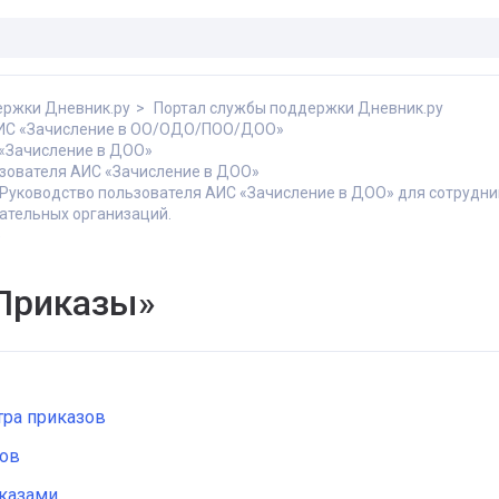
ержки Дневник.ру
Портал службы поддержки Дневник.ру
АИС «Зачисление в ОО/ОДО/ПОО/ДОО»
«Зачисление в ДОО»
зователя АИС «Зачисление в ДОО»
Руководство пользователя АИС «Зачисление в ДОО» для сотрудни
ательных организаций.
»
Приказы»
тра приказов
зов
иказами