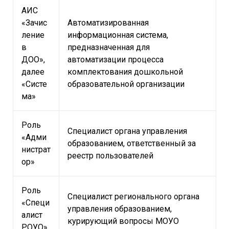
АИС
«Зачис
Автоматизированная
ление
информационная система,
в
предназначенная для
ДОО»,
автоматизации процесса
далее
комплектования дошкольной
«Систе
образовательной организации
ма»
Роль
Специалист органа управления
«Адми
образованием, ответственный за
нистрат
реестр пользователей
ор»
Роль
Специалист регионального органа
«Специ
управления образованием,
алист
курирующий вопросы МОУО
РОУО»