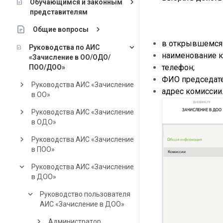
keyboard_arrow_right
Обучающимся и законным
представителям
keyboard_arrow_right
Общие вопросы
в открывшемся 
keyboard_arrow_down
Руководства по АИС
наименование к
«Зачисление в ОО/ОДО/
телефон;
ПОО/ДОО»
ФИО председате
keyboard_arrow_right
Руководства АИС «Зачисление
адрес комиссии
в ОО»
keyboard_arrow_right
Руководства АИС «Зачисление
в ОДО»
keyboard_arrow_right
Руководства АИС «Зачисление
в ПОО»
keyboard_arrow_down
Руководства АИС «Зачисление
в ДОО»
keyboard_arrow_down
Руководство пользователя
АИС «Зачисление в ДОО»
keyboard_arrow_right
Администратор.