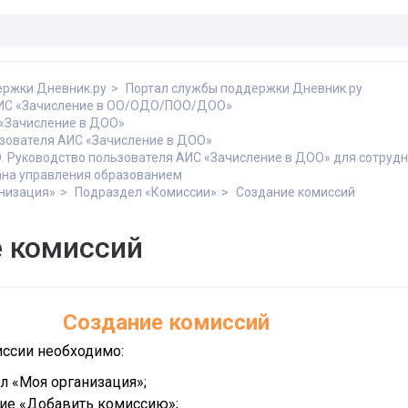
ержки Дневник.ру
Портал службы поддержки Дневник.ру
АИС «Зачисление в ОО/ОДО/ПОО/ДОО»
«Зачисление в ДОО»
зователя АИС «Зачисление в ДОО»
 Руководство пользователя АИС «Зачисление в ДОО» для сотруд
ана управления образованием
низация»
Подраздел «Комиссии»
Создание комиссий
 комиссий
Создание комиссий
иссии необходимо:
л «Моя организация»;
ие «Добавить комиссию»;