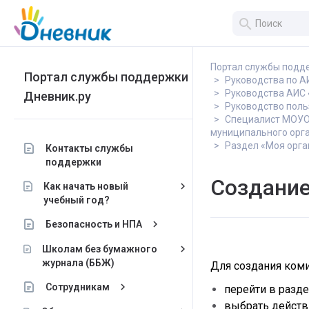
search
Портал службы подд
Портал службы поддержки
Руководства по 
Руководства АИС 
Дневник.ру
Руководство поль
Специалист МОУО.
муниципального орг
Раздел «Моя орга
Контакты службы
поддержки
Создание
keyboard_arrow_right
Как начать новый
учебный год?
keyboard_arrow_right
Безопасность и НПА
keyboard_arrow_right
Школам без бумажного
журнала (ББЖ)
Для создания ком
keyboard_arrow_right
Сотрудникам
перейти в разде
выбрать действ