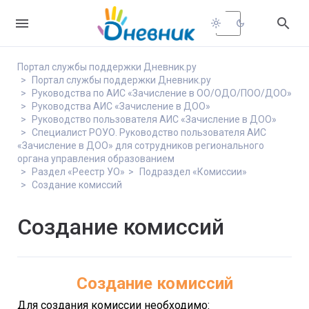


light_mode
dark_mode
Портал службы поддержки Дневник.ру
Портал службы поддержки Дневник.ру
Руководства по АИС «Зачисление в ОО/ОДО/ПОО/ДОО»
Руководства АИС «Зачисление в ДОО»
Руководство пользователя АИС «Зачисление в ДОО»
Специалист РОУО. Руководство пользователя АИС
«Зачисление в ДОО» для сотрудников регионального
органа управления образованием
Раздел «Реестр УО»
Подраздел «Комиссии»
Создание комиссий
Создание комиссий
Создание комиссий
Для создания комиссии необходимо: