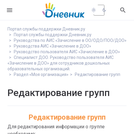


light_mode
dark_mode
Портал службы поддержки Дневник.ру
Портал службы поддержки Дневник.ру
Руководства по АИС «Зачисление в ОО/ОДО/ПОО/ДОО»
Руководства АИС «Зачисление в ДОО»
Руководство пользователя АИС «Зачисление в ДОО»
Специалист ДОО. Руководство пользователя АИС
«Зачисление в ДОО» для сотрудников дошкольных
образовательных организаций.
Раздел «Моя организация»
Редактирование групп
Редактирование групп
Редактирование групп
Для редактирования информации о группе 
необходимо: