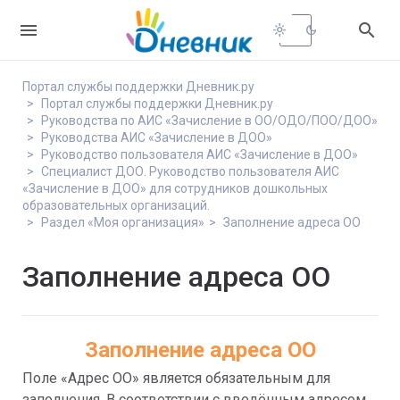


light_mode
dark_mode
Портал службы поддержки Дневник.ру
Портал службы поддержки Дневник.ру
Руководства по АИС «Зачисление в ОО/ОДО/ПОО/ДОО»
Руководства АИС «Зачисление в ДОО»
Руководство пользователя АИС «Зачисление в ДОО»
Специалист ДОО. Руководство пользователя АИС
«Зачисление в ДОО» для сотрудников дошкольных
образовательных организаций.
Раздел «Моя организация»
Заполнение адреса ОО
Заполнение адреса ОО
Заполнение адреса ОО
Поле «Адрес ОО» является обязательным для 
заполнения. В соответствии с введённым адресом 