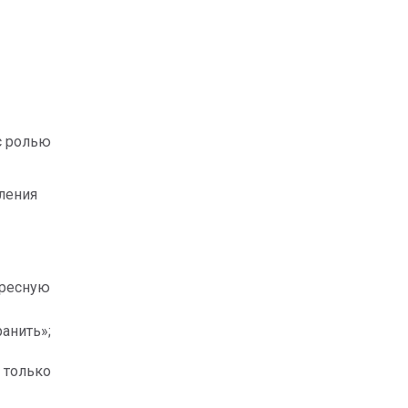
 ролью 
ления 
ресную 
анить»;
только 