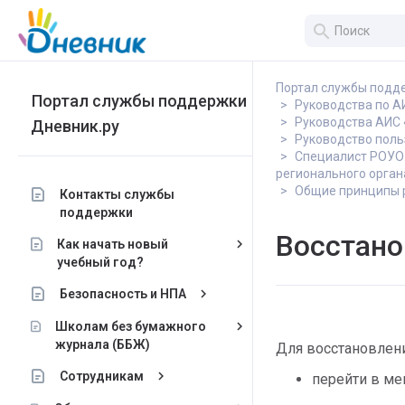
search
Портал службы подд
Портал службы поддержки
Руководства по 
Руководства АИС 
Дневник.ру
Руководство поль
Специалист РОУО.
регионального орган
Общие принципы 
Контакты службы
поддержки
Восстано
keyboard_arrow_right
Как начать новый
учебный год?
keyboard_arrow_right
Безопасность и НПА
keyboard_arrow_right
Школам без бумажного
журнала (ББЖ)
Для восстановлени
keyboard_arrow_right
Сотрудникам
перейти в ме