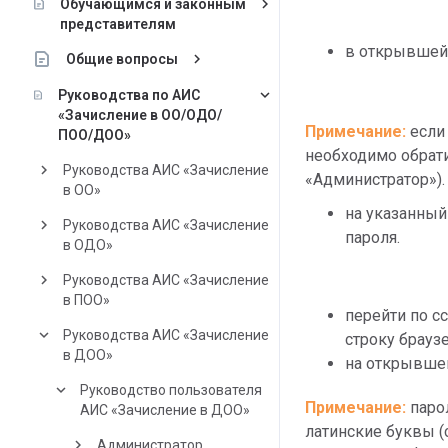
keyboard_arrow_right
Обучающимся и законным
представителям
в открывшейс
keyboard_arrow_right
Общие вопросы
keyboard_arrow_down
Руководства по АИС
«Зачисление в ОО/ОДО/
Примечание:
 если
ПОО/ДОО»
необходимо обрати
keyboard_arrow_right
Руководства АИС «Зачисление
«Администратор»).
в ОО»
на указанный
keyboard_arrow_right
Руководства АИС «Зачисление
пароля.
в ОДО»
keyboard_arrow_right
Руководства АИС «Зачисление
в ПОО»
перейти по с
keyboard_arrow_down
Руководства АИС «Зачисление
строку браузе
в ДОО»
на открывшей
keyboard_arrow_down
Руководство пользователя
Примечание: 
паро
АИС «Зачисление в ДОО»
латинские буквы (с
keyboard_arrow_right
Администратор.