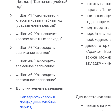
[Чек-лист] "Как начать учебный
нажать на на
год"
экрана «Пере
keyboard_arrow_right
→ Шаг №1 “Как перевести
при архиваци
классы в новый учебный год
года, наприме
(создать новые классы)”
подтвердить
перейти в ис
keyboard_arrow_right
→ Шаг №2 “Как назначить
классам отчетные периоды”
необходимо в
далее откры
keyboard_arrow_right
→ Шаг №3 “Как создать
«Архив». Вс
расписание звонков”
Также можно
keyboard_arrow_right
→ Шаг №4 “Как создать
вкладку «Уче
временное расписание”
keyboard_arrow_right
→ Шаг №5 “Как создать
постоянное расписание”
keyboard_arrow_down
Дополнительные материалы
Для восстановлен
Как вернуть классы в
предыдущий учебный
нажать на им
период