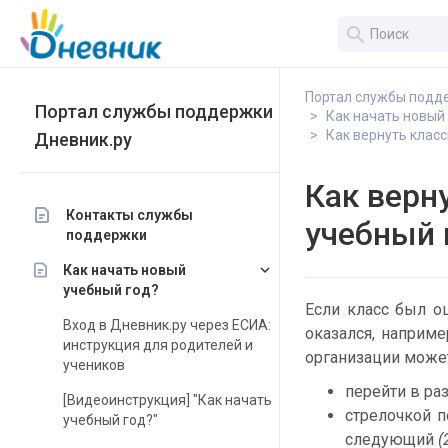
search
Портал службы подд
Портал службы поддержки
Как начать новый
Как вернуть клас
Дневник.ру
Как верн
Контакты службы
учебный 
поддержки
keyboard_arrow_down
Как начать новый
учебный год?
Если класс был о
Вход в Дневник.ру через ЕСИА:
оказался, наприме
инструкция для родителей и
организации может
учеников
перейти в ра
[Видеоинструкция] "Как начать
стрелочкой п
учебный год?"
следующий 
(