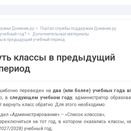
ержки Дневник.ру
Портал службы поддержки Дневник.ру
 учебный год?
Дополнительные материалы
сы в предыдущий учебный период
уть классы в предыдущий
период
шибочно переведен на 
два (или более) учебных года в
р, в 
следующем учебном году
, администратор образова
 вернуть класс обратно. Для этого необходимо:
здел «Администрирование» – «Список классов»;
ереключиться на тот год, в котором оказались классы, н
2027/2028)
 учебный год;