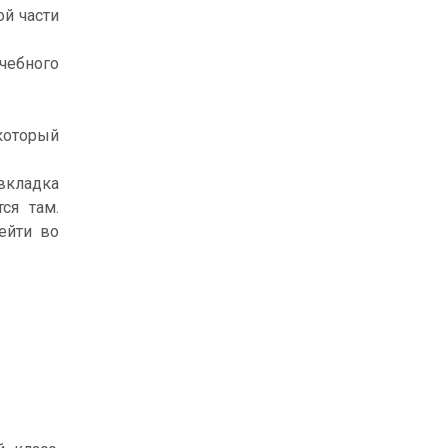
й части 
чебного 
который 
кладка 
я там. 
йти во 