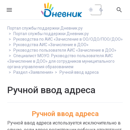


light_mode
dark_mode
Портал службы поддержки Дневник.ру
Портал службы поддержки Дневник.ру
Руководства по АИС «Зачисление в ОО/ОДО/ПОО/ДОО»
Руководства АИС «Зачисление в ДОО»
Руководство пользователя АИС «Зачисление в ДОО»
Специалист МОУО. Руководство пользователя АИС
«Зачисление в ДОО» для сотрудников муниципального
органа управления образованием
Раздел «Заявления»
Ручной ввод адреса
Ручной ввод адреса
Ручной ввод адреса
Ручной ввод адреса используется исключительно в 
случае, если адрес регистрации ребенка отсутствует 