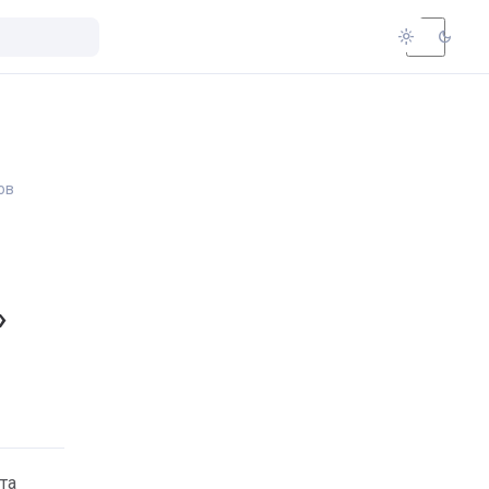
light_mode
dark_mode
ов
»
та