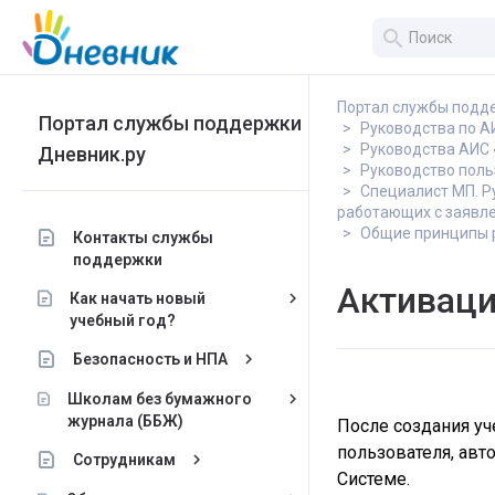
search
Портал службы подд
Портал службы поддержки
Руководства по 
Руководства АИС 
Дневник.ру
Руководство поль
Специалист МП. Р
работающих с заявл
Общие принципы 
Контакты службы
поддержки
Активаци
keyboard_arrow_right
Как начать новый
учебный год?
keyboard_arrow_right
Безопасность и НПА
keyboard_arrow_right
Школам без бумажного
журнала (ББЖ)
После создания уч
пользователя, авт
keyboard_arrow_right
Сотрудникам
Системе.