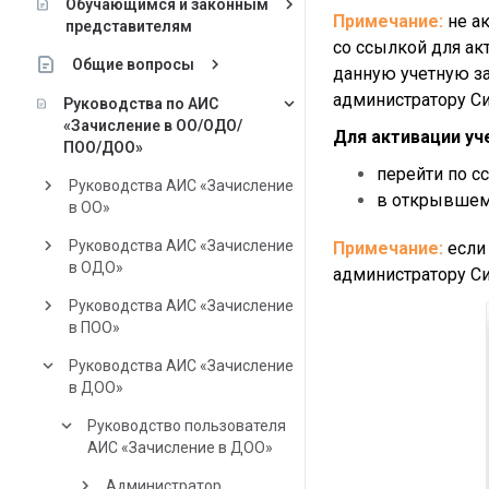
keyboard_arrow_right
Обучающимся и законным
Примечание:
не а
представителям
со ссылкой для ак
keyboard_arrow_right
Общие вопросы
данную учетную за
администратору С
keyboard_arrow_down
Руководства по АИС
«Зачисление в ОО/ОДО/
Для активации уч
ПОО/ДОО»
перейти по с
keyboard_arrow_right
Руководства АИС «Зачисление
в открывшем
в ОО»
keyboard_arrow_right
Руководства АИС «Зачисление
Примечание:
если
в ОДО»
администратору С
keyboard_arrow_right
Руководства АИС «Зачисление
в ПОО»
keyboard_arrow_down
Руководства АИС «Зачисление
в ДОО»
keyboard_arrow_down
Руководство пользователя
АИС «Зачисление в ДОО»
keyboard_arrow_right
Администратор.