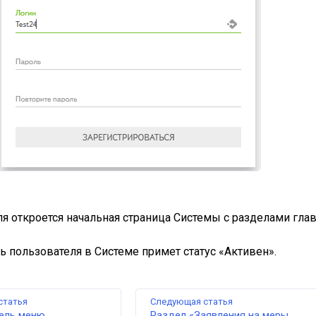
ля откроется начальная страница Системы с разделами гла
сь пользователя в Системе примет статус «Активен».
статья
Следующая статья
нель меню
Раздел «Заявления на меры