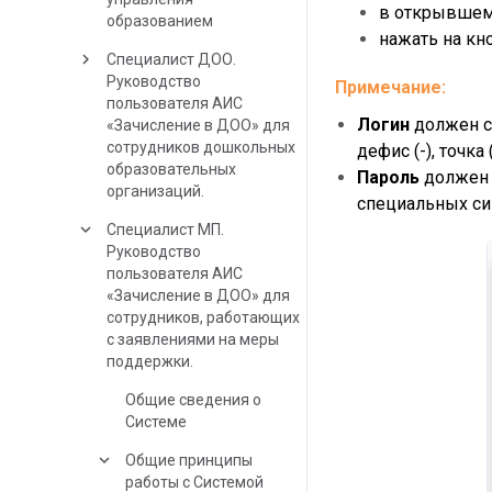
в открывшемс
образованием
нажать на кн
keyboard_arrow_right
Специалист ДОО.
Руководство
Примечание:
пользователя АИС
Логин
должен с
«Зачисление в ДОО» для
сотрудников дошкольных
дефис (-), точка 
образовательных
Пароль
должен 
организаций.
специальных си
keyboard_arrow_down
Специалист МП.
Руководство
пользователя АИС
«Зачисление в ДОО» для
сотрудников, работающих
с заявлениями на меры
поддержки.
Общие сведения о
Системе
keyboard_arrow_down
Общие принципы
работы с Системой