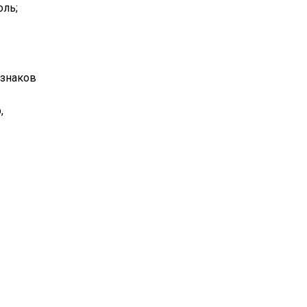
оль;
 знаков
,