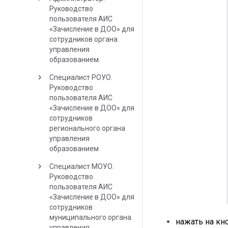
Руководство
пользователя АИС
«Зачисление в ДОО» для
сотрудников органа
управления
образованием.
keyboard_arrow_right
Специалист РОУО.
Руководство
пользователя АИС
«Зачисление в ДОО» для
сотрудников
регионального органа
управления
образованием
keyboard_arrow_right
Специалист МОУО.
Руководство
пользователя АИС
«Зачисление в ДОО» для
сотрудников
муниципального органа
нажать на кн
управления