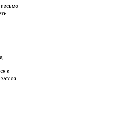
 письмо
ать
е;
ся к
вателя.