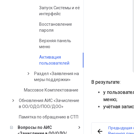
Запуск Системы и её
интерфейс
Восстановление
пароля
Верхняя панель
меню
Активация
пользователей
keyboard_arrow_right
Раздел «Заявления на
меры поддержки»
В результате:
Массовое Комплектование
у пользовате
меню;
keyboard_arrow_right
Обновления АИС «Зачисление
учётная запи
в ОО/ОДО/ПОО/ДОО»
Памятка по обращению в СТП
keyboard_arrow_right
Вопросы по АИС
Предыдущая 
«Зачисление в ОО/ОДО/
Верхняя па