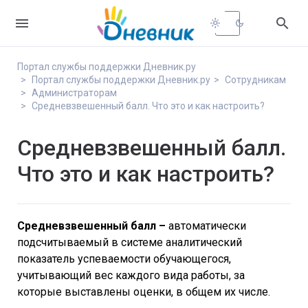


light_mode
dark_mode
Портал службы поддержки Дневник.ру
Портал службы поддержки Дневник.ру
Сотрудникам
Администраторам
Средневзвешенный балл. Что это и как настроить?
Средневзвешенный балл.
Что это и как настроить?
Средневзвешенный балл
–
автоматически
подсчитываемый в системе аналитический
показатель успеваемости обучающегося,
учитывающий вес каждого вида работы, за
которые выставлены оценки, в общем их числе.