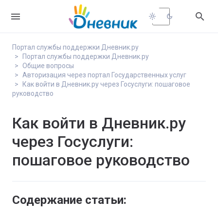


light_mode
dark_mode
Портал службы поддержки Дневник.ру
Портал службы поддержки Дневник.ру
Общие вопросы
Авторизация через портал Государственных услуг
Как войти в Дневник.ру через Госуслуги: пошаговое
руководство
Как войти в Дневник.ру
через Госуслуги:
пошаговое руководство
Содержание статьи: